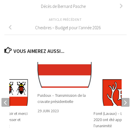
Décès de Bernard Pasche
ARTICLE PRÉCÉDENT
Chexbres – Budget pour l’année 2026
VOUS AIMEREZ AUSSI...
Puidoux – Transmission de la
cravate présidentielle
29 JUIN 2023
u revoir et merci
Forel (Lavaux) – Les 
 Schiesser et
2020 ont été approuvé
chelet
l’unanimité