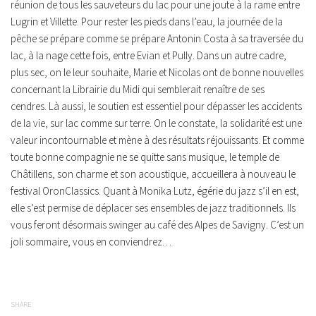
réunion de tous les sauveteurs du lac pour une joute à la rame entre
Lugrin et Villette. Pour rester les pieds dans l’eau, la journée de la
pêche se prépare comme se prépare Antonin Costa à sa traversée du
lac, à la nage cette fois, entre Evian et Pully. Dans un autre cadre,
plus sec, on le leur souhaite, Marie et Nicolas ont de bonne nouvelles
concernant la Librairie du Midi qui semblerait renaître de ses
cendres. Là aussi, le soutien est essentiel pour dépasser les accidents
de la vie, sur lac comme sur terre. On le constate, la solidarité est une
valeur incontournable et mène à des résultats réjouissants. Et comme
toute bonne compagnie ne se quitte sans musique, le temple de
Châtillens, son charme et son acoustique, accueillera à nouveau le
festival OronClassics. Quant à Monika Lutz, égérie du jazz s’il en est,
elle s’est permise de déplacer ses ensembles de jazz traditionnels. Ils
vous feront désormais swinger au café des Alpes de Savigny. C’est un
joli sommaire, vous en conviendrez…
SHARE