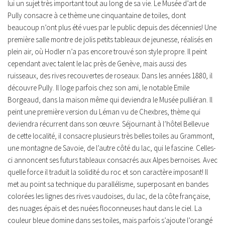
lui un sujet très important tout au long de sa vie. Le Musée d’art de
Pully consacre à ce thème une cinquantaine de toiles, dont
beaucoup n’ont plus été vues par le public depuis des décennies! Une
première salle montre de jolis petits tableaux de jeunesse, réalisés en
plein air, où Hodler n’a pas encore trouvé son style propre. Il peint
cependant avec talent le lac près de Genève, mais aussi des
ruisseaux, des rives recouvertes de roseaux. Dans les années 1880, il
découvre Pully. Il loge parfois chez son ami, le notable Emile
Borgeaud, dans la maison même qui deviendra le Musée pulliéran. Il
peint une première version du Léman vu de Chexbres, thème qui
deviendra récurrent dans son œuvre. Séjournant à l’hôtel Bellevue
de cette localité, il consacre plusieurs très belles toiles au Grammont,
une montagne de Savoie, de l’autre côté du lac, qui le fascine. Celles-
ci annoncent ses futurs tableaux consacrés aux Alpes bernoises. Avec
quelle force il traduit la solidité du roc et son caractère imposant! Il
met au point sa technique du parallélisme, superposant en bandes
colorées les lignes des rives vaudoises, du lac, de la côte française,
des nuages épais et des nuées floconneuses haut dans le ciel. La
couleur bleue domine dans ses toiles, mais parfois s’ajoute l’orangé