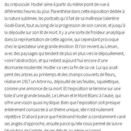
du crépuscule. Hodler aime à partir du même point de vue à
différentes heures du jour. Parenthèse dans cette exposition dédiée à
la nature sublimée, les portraits qu’il fait de sa maîtresse Valentine
Godé-Darel, tout au long de la progression de son cancer, et jusqu’à
la dépouille sur son lit de mort. Il y a une sorte de froideur analytique
dans la représentation de cette agonie, qui cependant provoque
chez le spectateur une grande émotion. Et l’on revient au Léman,
avec des paysages qui tendent de plus en plus vers le dépouillement,
voire l’abstraction, et qui restent aujourd’hui encore d’une
étonnante modernité. Hodler va vers la fin de sa vie. Lui qui avait
peint des arbres au printemps et des champs couverts de fleurs,
réalise en 1917 un Arbre nu, dépouillé de ses feuilles, squelettique,
comme une annonce de sa mort. Et l’exposition se termine sur une
toile d’une grande beauté, Le Léman et le Mont-Blanc à l’aube, qui
offre une vision quasi mystique. Bien que l’exposition soit presque
entièrement consacrée à un thème unique, elle n’est nullement
répétitive. D’abord parce que Ferdinand Hodler a constamment varié
ses angles d’approche, ensuite parce qu’elle nous permet de suivre
l’évolution de l’artiste, de ses débuts au génie accompli.