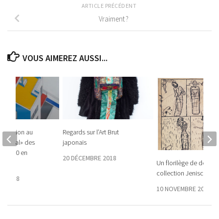
ARTICLE PRÉCÉDENT
Vraiment ?
VOUS AIMEREZ AUSSI...
nitiation au
Regards sur l’Art Brut
rnational» des
japonais
0-1930 en
20 DÉCEMBRE 2018
Un florilège de dessins
e
collection Jenisch à V
E 2018
10 NOVEMBRE 2016