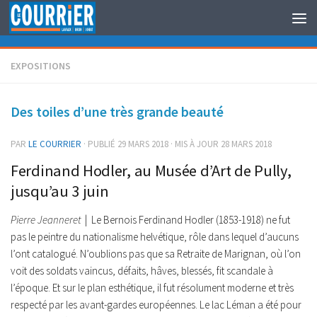
Au dessous du contenu
EXPOSITIONS
Des toiles d’une très grande beauté
PAR
LE COURRIER
· PUBLIÉ
29 MARS 2018
· MIS À JOUR
28 MARS 2018
Ferdinand Hodler, au Musée d’Art de Pully,
jusqu’au 3 juin
Pierre Jeanneret
| Le Bernois Ferdinand Hodler (1853-1918) ne fut
pas le peintre du nationalisme helvétique, rôle dans lequel d’aucuns
l’ont catalogué. N’oublions pas que sa Retraite de Marignan, où l’on
voit des soldats vaincus, défaits, hâves, blessés, fit scandale à
l’époque. Et sur le plan esthétique, il fut résolument moderne et très
respecté par les avant-gardes européennes. Le lac Léman a été pour