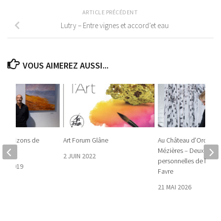
ARTICLE PRÉCÉDENT
Lutry – Entre vignes et accord’et eau
VOUS AIMEREZ AUSSI...
es Horizons de
Art Forum Glâne
Au Château d’Oron et 
on
Mézières – Deux expos
2 JUIN 2022
personnelles de l’artis
RE 2019
Favre
21 MAI 2026