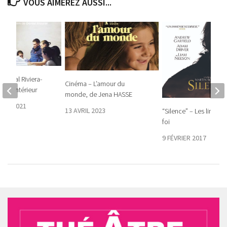
VOUS AIMEREZ AUSSI...
hôpital Riviera-
Cinéma – L’amour du
de l’intérieur
monde, de Jena HASSE
BRE 2021
13 AVRIL 2023
“Silence” – Les limites 
foi
9 FÉVRIER 2017