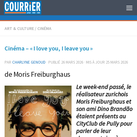
Au dessous du contenu
ART & CULTURE
/
CINÉMA
Cinéma – « I love you, I leave you »
PAR
CHARLYNE GENOUD
· PUBLIÉ
26 MARS 2026
· MIS À JOUR
25 MARS 2026
de Moris Freiburghaus
Le week-end passé, le
réalisateur zurichois
Moris Freiburghaus et
son ami Dino Brandão
étaient présents au
CityClub de Pully pour
parler de leur