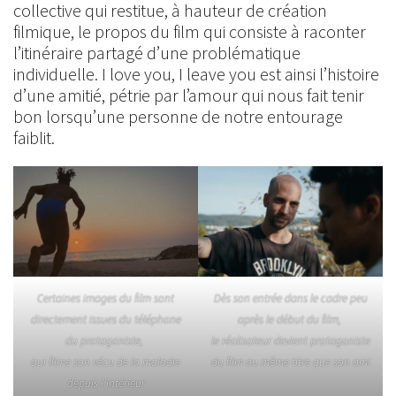
collective qui restitue, à hauteur de création
filmique, le propos du film qui consiste à raconter
l’itinéraire partagé d’une problématique
individuelle. I love you, I leave you est ainsi l’histoire
d’une amitié, pétrie par l’amour qui nous fait tenir
bon lorsqu’une personne de notre entourage
faiblit.
Certaines images du film sont
Dès son entrée dans le cadre peu
directement issues du téléphone
après le début du film,
du protagoniste,
le réalisateur devient protagoniste
qui filme son vécu de la maladie
du film au même titre que son ami
depuis l’intérieur