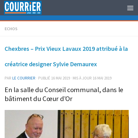
Au dessous du contenu
ECHOS
Chexbres – Prix Vieux Lavaux 2019 attribué à la
créatrice designer Sylvie Demaurex
PAR
LE COURRIER
· PUBLIÉ
16 MAI 2019
· MIS À JOUR
16 MAI 2019
En la salle du Conseil communal, dans le
bâtiment du Cœur d’Or