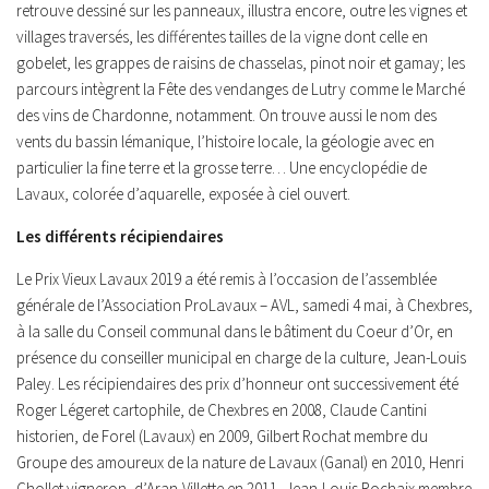
retrouve dessiné sur les panneaux, illustra encore, outre les vignes et
villages traversés, les différentes tailles de la vigne dont celle en
gobelet, les grappes de raisins de chasselas, pinot noir et gamay; les
parcours intègrent la Fête des vendanges de Lutry comme le Marché
des vins de Chardonne, notamment. On trouve aussi le nom des
vents du bassin lémanique, l’histoire locale, la géologie avec en
particulier la fine terre et la grosse terre… Une encyclopédie de
Lavaux, colorée d’aquarelle, exposée à ciel ouvert.
Les différents récipiendaires
Le Prix Vieux Lavaux 2019 a été remis à l’occasion de l’assemblée
générale de l’Association ProLavaux – AVL, samedi 4 mai, à Chexbres,
à la salle du Conseil communal dans le bâtiment du Coeur d’Or, en
présence du conseiller municipal en charge de la culture, Jean-Louis
Paley. Les récipiendaires des prix d’honneur ont successivement été
Roger Légeret cartophile, de Chexbres en 2008, Claude Cantini
historien, de Forel (Lavaux) en 2009, Gilbert Rochat membre du
Groupe des amoureux de la nature de Lavaux (Ganal) en 2010, Henri
Chollet vigneron, d’Aran-Villette en 2011, Jean-Louis Rochaix membre