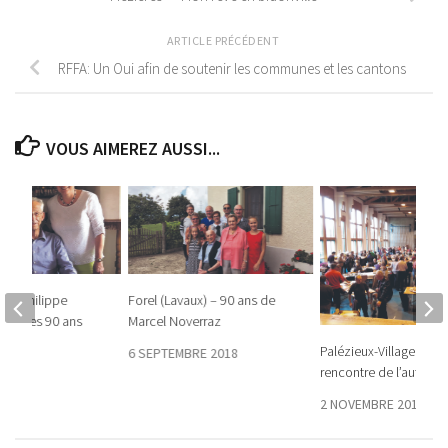
ARTICLE PRÉCÉDENT
RFFA: Un Oui afin de soutenir les communes et les cantons
VOUS AIMEREZ AUSSI...
ean-Philippe
Forel (Lavaux) – 90 ans de
fête ses 90 ans
Marcel Noverraz
Palézieux-Village: aller 
19
6 SEPTEMBRE 2018
rencontre de l’autre
2 NOVEMBRE 2017