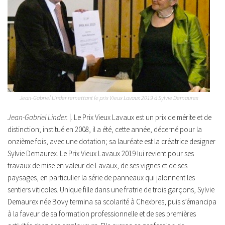
Jean-Gabriel Linder remettant le prix Vieux Lavaux 2019 à Sylvie Demaurex
Jean-Gabriel Linder.
|. Le Prix Vieux Lavaux est un prix de mérite et de
distinction; institué en 2008, il a été, cette année, décerné pour la
onzième fois, avec une dotation; sa lauréate est la créatrice designer
Sylvie Demaurex. Le Prix Vieux Lavaux 2019 lui revient pour ses
travaux de mise en valeur de Lavaux, de ses vignes et de ses
paysages, en particulier la série de panneaux qui jalonnent les
sentiers viticoles. Unique fille dans une fratrie de trois garçons, Sylvie
Demaurex née Bovy termina sa scolarité à Chexbres, puis s’émancipa
à la faveur de sa formation professionnelle et de ses premières