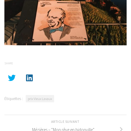
SHARE
Étiquettes :
prix Vieux Lavaux
ARTICLE SUIVANT
Mézières – “Mon rêve en bidonville”