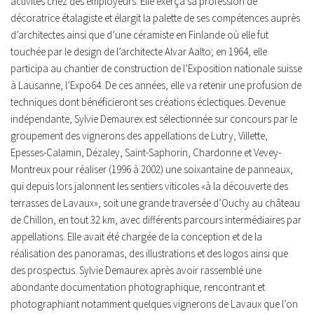
activités chez des employeurs. Elle exerça sa profession de
décoratrice étalagiste et élargit la palette de ses compétences auprès
d’architectes ainsi que d’une céramiste en Finlande où elle fut
touchée par le design de l’architecte Alvar Aalto; en 1964, elle
participa au chantier de construction de l’Exposition nationale suisse
à Lausanne, l’Expo64. De ces années, elle va retenir une profusion de
techniques dont bénéficieront ses créations éclectiques. Devenue
indépendante, Sylvie Demaurex est sélectionnée sur concours par le
groupement des vignerons des appellations de Lutry, Villette,
Epesses-Calamin, Dézaley, Saint-Saphorin, Chardonne et Vevey-
Montreux pour réaliser (1996 à 2002) une soixantaine de panneaux,
qui depuis lors jalonnent les sentiers viticoles «à la découverte des
terrasses de Lavaux», soit une grande traversée d’Ouchy au château
de Chillon, en tout 32 km, avec différents parcours intermédiaires par
appellations. Elle avait été chargée de la conception et de la
réalisation des panoramas, des illustrations et des logos ainsi que
des prospectus. Sylvie Demaurex après avoir rassemblé une
abondante documentation photographique, rencontrant et
photographiant notamment quelques vignerons de Lavaux que l’on