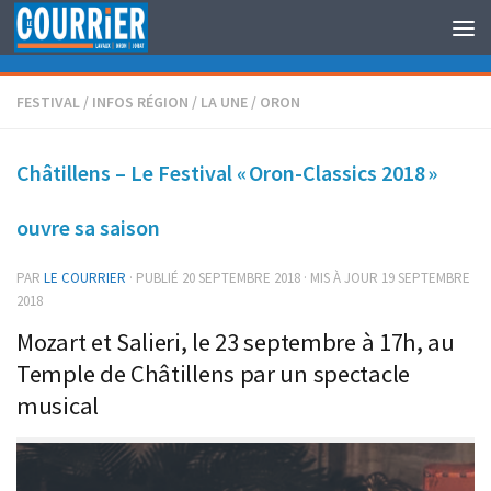
Au dessous du contenu
FESTIVAL
/
INFOS RÉGION
/
LA UNE
/
ORON
Châtillens – Le Festival « Oron-Classics 2018 »
ouvre sa saison
PAR
LE COURRIER
· PUBLIÉ
20 SEPTEMBRE 2018
· MIS À JOUR
19 SEPTEMBRE
2018
Mozart et Salieri, le 23 septembre à 17h, au
Temple de Châtillens par un spectacle
musical