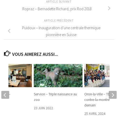
ARTICLE SUIVANT
Ropraz – Bernadette Richard, prix Rod 2018
ARTICLE PRÉCÉDENT
Puidoux – Inauguration d’une centrale thermique
pionnière en Suisse
VOUS AIMEREZ AUSSI...
illage –
Servion – Triple naissance au
Oron-la-Ville – TDR : Le
à la
zoo
contre-la-montre, c’es
berge
demain
23 JUIN 2022
e
25 AVRIL 2024