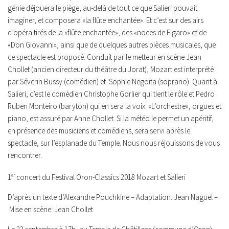
génie déjouera le piège, au-delà de tout ce que Salieri pouvait
imaginer, et composera «la flûte enchantée». Et c’est sur des airs
d’opéra tirés de la «flûte enchantée», des «noces de Figaro» et de
«Don Giovanni», ainsi que de quelques autres pièces musicales, que
ce spectacle est proposé. Conduit par le metteur en scène Jean
Chollet (ancien directeur du théâtre du Jorat), Mozart est interprété
par Séverin Bussy (comédien) et
Sophie Negoïta (soprano). Quant à
Salieri, c’est le comédien Christophe Gorlier qui tient le rôle et Pedro
Ruben Monteiro (baryton) qui en sera la voix. «L’orchestre», orgues et
piano, est assuré par Anne Chollet. Si la météo le permet un apéritif,
en présence des musiciens et comédiens, sera servi après le
spectacle, sur l’esplanade du Temple.
Nous nous réjouissons de vous
rencontrer.
1
er
concert
du Festival Oron-Classics 2018
Mozart et Salieri
D’après un texte d’Alexandre Pouchkine – Adaptation: Jean Naguel –
Mise en scène: Jean Chollet