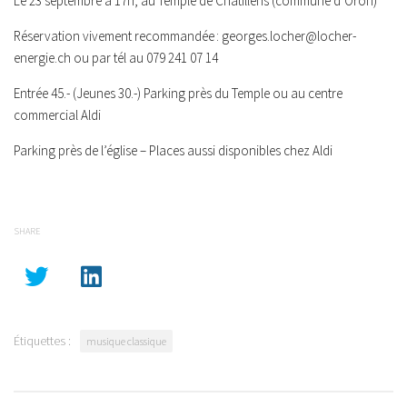
Le 23 septembre à 17h, au Temple
de Châtillens (commune d’Oron)
Réservation
vivement recommandée : georges.locher@locher-
energie.ch ou par tél au 079 241 07 14
Entrée
45.- (Jeunes 30.-) Parking près du Temple ou au centre
commercial Aldi
Parking
près de l’église – Places aussi disponibles chez Aldi
SHARE
Étiquettes :
musique classique