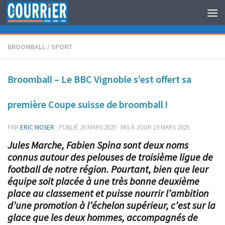
Au dessous du contenu
BROOMBALL
/
SPORT
Broomball – Le BBC Vignoble s’est offert sa
première Coupe suisse de broomball !
PAR
ERIC MOSER
· PUBLIÉ
20 MARS 2025
· MIS À JOUR
19 MARS 2025
Jules Marche, Fabien Spina sont deux noms
connus autour des pelouses de troisième ligue de
football de notre région. Pourtant, bien que leur
équipe soit placée à une très bonne deuxième
place au classement et puisse nourrir l’ambition
d’une promotion à l’échelon supérieur, c’est sur la
glace que les deux hommes, accompagnés de