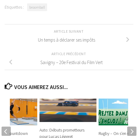
Étiquettes :
broomball
ARTICLE SUIVANT
Un temps à déclarer ses impôts
ARTICLE PRÉCÉDENT
Savigny – 20e Festival du Film Vert
VOUS AIMEREZ AUSSI...
Auto: Débuts prometteurs
ue – Countdown
Rugby – On s’en souvie
pour Lucas Légeret