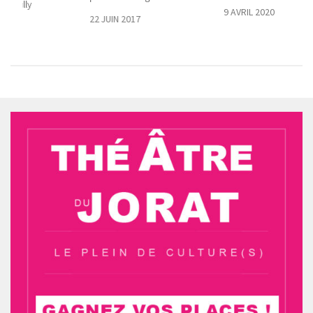
GymPully
9 AVRIL 2020
22 JUIN 2017
5