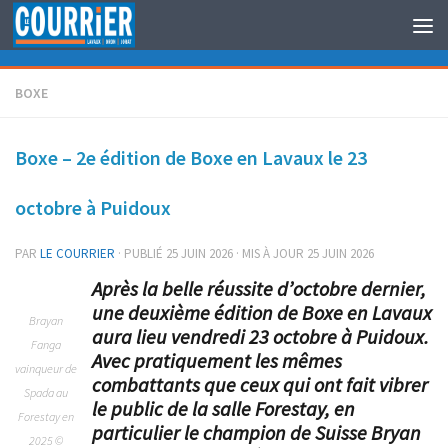
Au dessous du contenu
BOXE
Boxe – 2e édition de Boxe en Lavaux le 23
octobre à Puidoux
PAR
LE COURRIER
· PUBLIÉ
25 JUIN 2026
· MIS À JOUR
25 JUIN 2026
Après la belle réussite d’octobre dernier,
une deuxième édition de Boxe en Lavaux
Brayan
aura lieu vendredi 23 octobre à Puidoux.
Fanga
Avec pratiquement les mêmes
vainqueur de
combattants que ceux qui ont fait vibrer
Spada au
le public de la salle Forestay, en
Forestay en
particulier le champion de Suisse Bryan
2025 ©