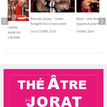
Boxe en Lavaux – Yoann
Boxe – Une réussite m
Kongolo face à son avenir
Uppercut pour Palézieu
illeure année
16 OCTOBRE 2025
4 AVRIL 2024
xe romande ! Un
ui fait du bien
025