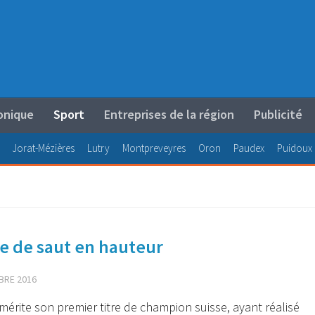
onique
Sport
Entreprises de la région
Publicité
Jorat-Mézières
Lutry
Montpreveyres
Oron
Paudex
Puidoux
e de saut en hauteur
BRE 2016
érite son premier titre de champion suisse, ayant réalisé