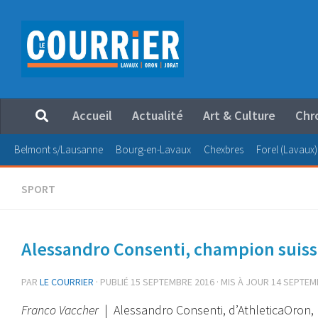
Au dessous du contenu
Accueil
Actualité
Art & Culture
Chr
Belmont s/Lausanne
Bourg-en-Lavaux
Chexbres
Forel (Lavaux)
SPORT
Alessandro Consenti, champion suiss
PAR
LE COURRIER
· PUBLIÉ
15 SEPTEMBRE 2016
· MIS À JOUR
14 SEPTEM
Franco Vaccher
| Alessandro Consenti, d’AthleticaOron, m