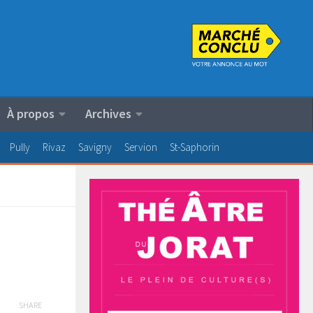
À propos
Archives
Pully
Rivaz
Savigny
Servion
St-Saphorin
SHARE