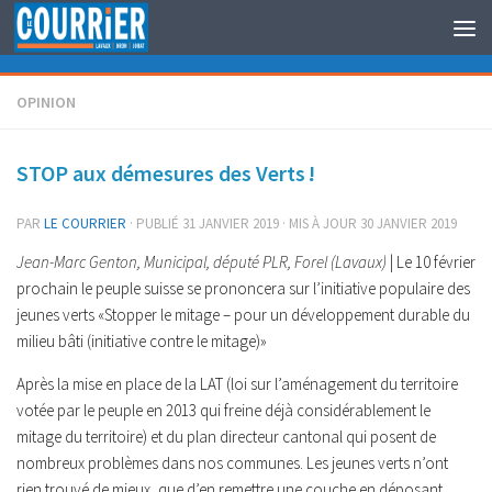
Au dessous du contenu
OPINION
STOP aux démesures des Verts !
PAR
LE COURRIER
· PUBLIÉ
31 JANVIER 2019
· MIS À JOUR
30 JANVIER 2019
Jean-Marc Genton, Municipal, député PLR, Forel (Lavaux)
| Le 10 février
prochain le peuple suisse se prononcera sur l’initiative populaire des
jeunes verts «Stopper le mitage – pour un développement durable du
milieu bâti (initiative contre le mitage)»
Après la mise en place de la LAT (loi sur l’aménagement du territoire
votée par le peuple en 2013 qui freine déjà considérablement le
mitage du territoire) et du plan directeur cantonal qui posent de
nombreux problèmes dans nos communes. Les jeunes verts n’ont
rien trouvé de mieux, que d’en remettre une couche en déposant